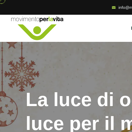
info@m
La luce di 
luce per il