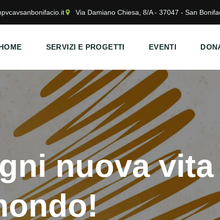
pvcavsanbonifacio.it
Via Damiano Chiesa, 8/A - 37047 - San Bonifa
HOME
SERVIZI E PROGETTI
EVENTI
DONA
ogni nuova vit
 mondo!