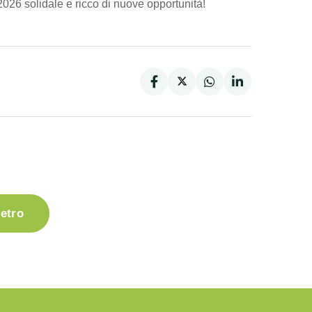
2026 solidale e ricco di nuove opportunità!
Facebook
Twitter
WhatsApp
LinkedIn
X
ietro